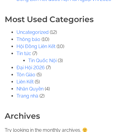
.
.
Most Used Categories
Uncategorized
(12)
Thông báo
(10)
Hội Đồng Liên Kết
(10)
Tin tức
(7)
Tin Quốc Nội
(3)
Đại Hội 2026
(7)
Tôn Giáo
(5)
Liên Kết
(5)
Nhân Quyền
(4)
Trang nhà
(2)
Archives
Try looking in the monthly archives.