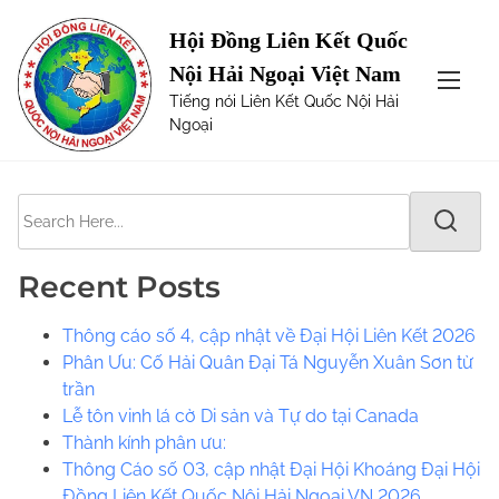
S
Page not Found
Hội Đồng Liên Kết Quốc
k
Nội Hải Ngoại Việt Nam
i
The requested url was not found on this server. Maybe
Tiếng nói Liên Kết Quốc Nội Hải
p
try one of the links below or a search?
Ngoại
t
o
c
S
o
e
n
a
t
Recent Posts
r
e
c
n
Thông cáo số 4, cập nhật về Đại Hội Liên Kết 2026
h
t
Phân Ưu: Cố Hải Quân Đại Tá Nguyễn Xuân Sơn từ
H
trần
e
Lễ tôn vinh lá cờ Di sản và Tự do tại Canada
r
​​Thành kính phân ưu:
e
Thông Cáo số 03, cập nhật Đại Hội Khoáng Đại Hội
.
Đồng Liên Kết Quốc Nội Hải Ngoại VN 2026