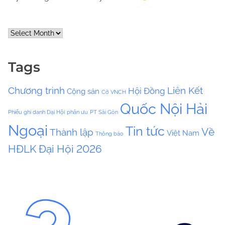
A
r
c
Tags
h
i
Chương trình
Liên Kết
Hội Đồng
Cộng sản
v
Cờ VNCH
e
Quốc Nội Hải
Phiếu ghi danh Dại Hội
phân ưu
PT Sài Gòn
s
Ngoại
Tin tức
Về
Thành lập
Việt Nam
Thông báo
HĐLK
Đại Hội 2026