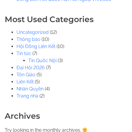
.
.
Most Used Categories
Uncategorized
(12)
Thông báo
(10)
Hội Đồng Liên Kết
(10)
Tin tức
(7)
Tin Quốc Nội
(3)
Đại Hội 2026
(7)
Tôn Giáo
(5)
Liên Kết
(5)
Nhân Quyền
(4)
Trang nhà
(2)
Archives
Try looking in the monthly archives.