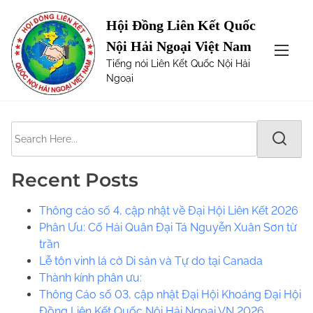
S
Page not Found
Hội Đồng Liên Kết Quốc
k
Nội Hải Ngoại Việt Nam
i
The requested url was not found on this server. Maybe
Tiếng nói Liên Kết Quốc Nội Hải
p
try one of the links below or a search?
Ngoại
t
o
c
S
o
e
n
a
t
Recent Posts
r
e
c
n
Thông cáo số 4, cập nhật về Đại Hội Liên Kết 2026
h
t
Phân Ưu: Cố Hải Quân Đại Tá Nguyễn Xuân Sơn từ
H
trần
e
Lễ tôn vinh lá cờ Di sản và Tự do tại Canada
r
​​Thành kính phân ưu:
e
Thông Cáo số 03, cập nhật Đại Hội Khoáng Đại Hội
.
Đồng Liên Kết Quốc Nội Hải Ngoại VN 2026