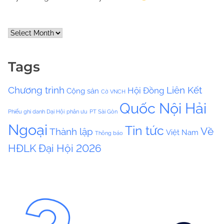
A
r
c
Tags
h
i
Chương trình
Liên Kết
Hội Đồng
Cộng sản
v
Cờ VNCH
e
Quốc Nội Hải
Phiếu ghi danh Dại Hội
phân ưu
PT Sài Gòn
s
Ngoại
Tin tức
Về
Thành lập
Việt Nam
Thông báo
HĐLK
Đại Hội 2026