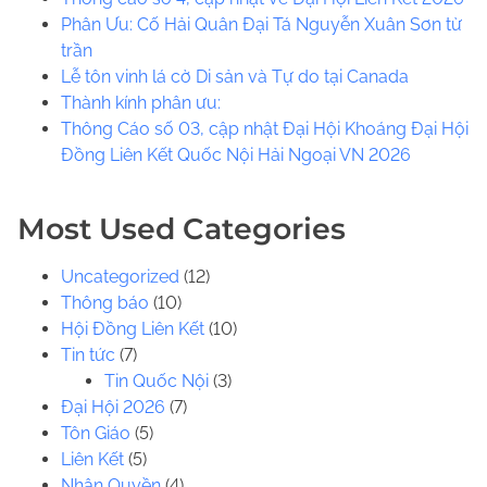
h
Phân Ưu: Cố Hải Quân Đại Tá Nguyễn Xuân Sơn từ
H
trần
e
Lễ tôn vinh lá cờ Di sản và Tự do tại Canada
r
​​Thành kính phân ưu:
e
Thông Cáo số 03, cập nhật Đại Hội Khoáng Đại Hội
.
Đồng Liên Kết Quốc Nội Hải Ngoại VN 2026
.
.
Most Used Categories
Uncategorized
(12)
Thông báo
(10)
Hội Đồng Liên Kết
(10)
Tin tức
(7)
Tin Quốc Nội
(3)
Đại Hội 2026
(7)
Tôn Giáo
(5)
Liên Kết
(5)
Nhân Quyền
(4)