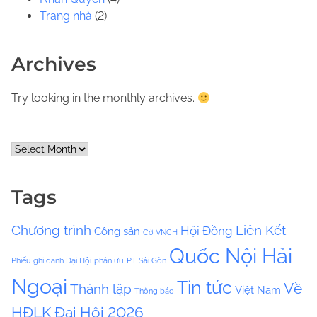
Trang nhà
(2)
Archives
Try looking in the monthly archives.
A
r
c
Tags
h
i
Chương trình
Liên Kết
Hội Đồng
Cộng sản
v
Cờ VNCH
e
Quốc Nội Hải
Phiếu ghi danh Dại Hội
phân ưu
PT Sài Gòn
s
Ngoại
Tin tức
Về
Thành lập
Việt Nam
Thông báo
HĐLK
Đại Hội 2026