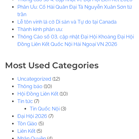
h
Phân Ưu: Cố Hải Quân Đại Tá Nguyễn Xuân Sơn từ
H
trần
e
Lễ tôn vinh lá cờ Di sản và Tự do tại Canada
r
​​Thành kính phân ưu:
e
Thông Cáo số 03, cập nhật Đại Hội Khoáng Đại Hội
.
Đồng Liên Kết Quốc Nội Hải Ngoại VN 2026
.
.
Most Used Categories
Uncategorized
(12)
Thông báo
(10)
Hội Đồng Liên Kết
(10)
Tin tức
(7)
Tin Quốc Nội
(3)
Đại Hội 2026
(7)
Tôn Giáo
(5)
Liên Kết
(5)
Nhân Quyền
(4)