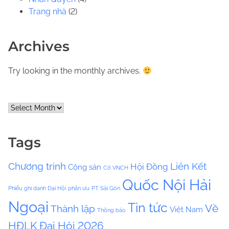
Trang nhà
(2)
Archives
Try looking in the monthly archives.
A
r
c
Tags
h
i
Chương trình
Liên Kết
Hội Đồng
Cộng sản
v
Cờ VNCH
e
Quốc Nội Hải
Phiếu ghi danh Dại Hội
phân ưu
PT Sài Gòn
s
Ngoại
Tin tức
Về
Thành lập
Việt Nam
Thông báo
HĐLK
Đại Hội 2026