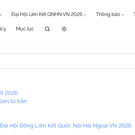
Đại Hội Liên Kết QNHN VN 2026
Thông báo
icy
Mục lục
Maybe try one of the links below or a search?
ết 2026
ơn từ trần
a
 Đại Hội Đồng Liên Kết Quốc Nội Hải Ngoại VN 2026