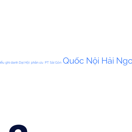
Quốc Nội Hải Ngo
iếu ghi danh Dại Hội
phân ưu
PT Sài Gòn