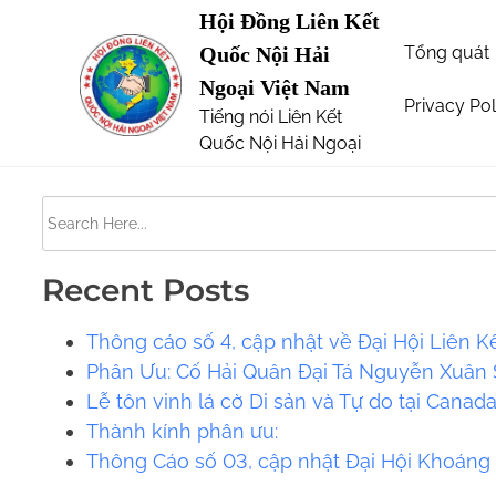
S
Hội Đồng Liên Kết
Page not Found
k
Tổng quát
Quốc Nội Hải
i
Ngoại Việt Nam
p
Privacy Pol
Tiếng nói Liên Kết
The requested url was not found on this server. 
t
Quốc Nội Hải Ngoại
o
c
S
o
e
n
a
t
Recent Posts
r
e
c
Thông cáo số 4, cập nhật về Đại Hội Liên K
n
h
Phân Ưu: Cố Hải Quân Đại Tá Nguyễn Xuân S
t
H
Lễ tôn vinh lá cờ Di sản và Tự do tại Canad
e
​​Thành kính phân ưu:
r
Thông Cáo số 03, cập nhật Đại Hội Khoáng
e