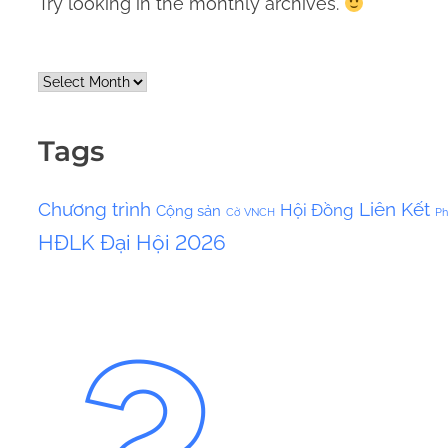
Try looking in the monthly archives.
A
r
c
Tags
h
i
Chương trình
Liên Kết
Hội Đồng
Cộng sản
v
Cờ VNCH
Ph
HĐLK
Đại Hội 2026
e
s