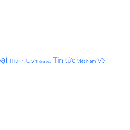
ại
Tin tức
Về
Thành lập
Việt Nam
Thông báo