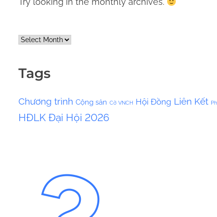
Try looking in the monthly archives.
A
r
c
Tags
h
i
Chương trình
Liên Kết
Hội Đồng
Cộng sản
v
Cờ VNCH
Ph
HĐLK
Đại Hội 2026
e
s