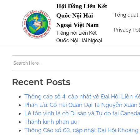
S
Hội Đồng Liên Kết
Page not Found
k
Tổng quát
Quốc Nội Hải
i
Ngoại Việt Nam
p
Privacy Pol
Tiếng nói Liên Kết
The requested url was not found on this server. 
t
Quốc Nội Hải Ngoại
o
c
S
o
e
n
a
t
Recent Posts
r
e
c
Thông cáo số 4, cập nhật về Đại Hội Liên K
n
h
Phân Ưu: Cố Hải Quân Đại Tá Nguyễn Xuân S
t
H
Lễ tôn vinh lá cờ Di sản và Tự do tại Canad
e
​​Thành kính phân ưu:
r
Thông Cáo số 03, cập nhật Đại Hội Khoáng
e