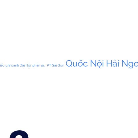
Quốc Nội Hải Ngo
iếu ghi danh Dại Hội
phân ưu
PT Sài Gòn