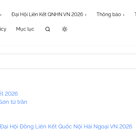
Đại Hội Liên Kết QNHN VN 2026
Thông báo
icy
Mục lục
Maybe try one of the links below or a search?
ết 2026
ơn từ trần
a
 Đại Hội Đồng Liên Kết Quốc Nội Hải Ngoại VN 2026