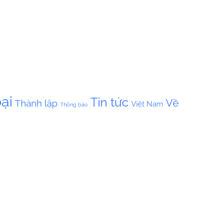
ại
Tin tức
Về
Thành lập
Việt Nam
Thông báo