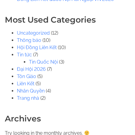
.
.
Most Used Categories
Uncategorized
(12)
Thông báo
(10)
Hội Đồng Liên Kết
(10)
Tin tức
(7)
Tin Quốc Nội
(3)
Đại Hội 2026
(7)
Tôn Giáo
(5)
Liên Kết
(5)
Nhân Quyền
(4)
Trang nhà
(2)
Archives
Try looking in the monthly archives.