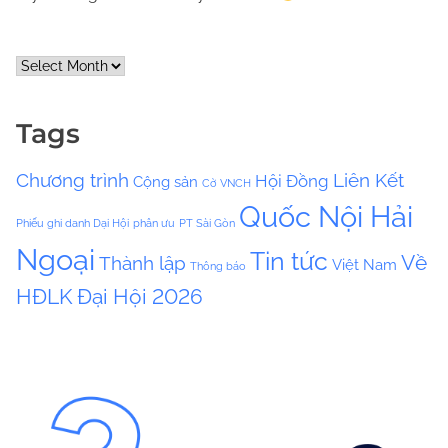
A
r
c
Tags
h
i
Chương trình
Liên Kết
Hội Đồng
Cộng sản
v
Cờ VNCH
e
Quốc Nội Hải
Phiếu ghi danh Dại Hội
phân ưu
PT Sài Gòn
s
Ngoại
Tin tức
Về
Thành lập
Việt Nam
Thông báo
HĐLK
Đại Hội 2026