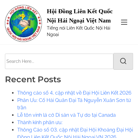
S
Page not Found
Hội Đồng Liên Kết Quốc
k
Nội Hải Ngoại Việt Nam
i
The requested url was not found on this server. Maybe
Tiếng nói Liên Kết Quốc Nội Hải
p
try one of the links below or a search?
Ngoại
t
o
c
S
o
e
n
a
t
Recent Posts
r
e
c
n
Thông cáo số 4, cập nhật về Đại Hội Liên Kết 2026
h
t
Phân Ưu: Cố Hải Quân Đại Tá Nguyễn Xuân Sơn từ
H
trần
e
Lễ tôn vinh lá cờ Di sản và Tự do tại Canada
r
​​Thành kính phân ưu:
e
Thông Cáo số 03, cập nhật Đại Hội Khoáng Đại Hội
.
Đồng Liên Kết Quốc Nội Hải Ngoại VN 2026