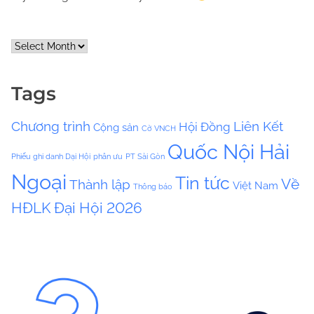
A
r
c
Tags
h
i
Chương trình
Liên Kết
Hội Đồng
Cộng sản
v
Cờ VNCH
e
Quốc Nội Hải
Phiếu ghi danh Dại Hội
phân ưu
PT Sài Gòn
s
Ngoại
Tin tức
Về
Thành lập
Việt Nam
Thông báo
HĐLK
Đại Hội 2026