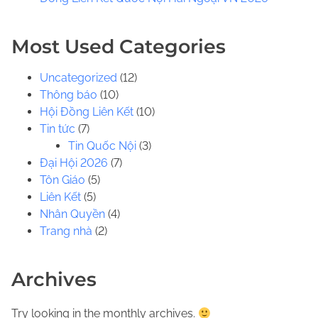
.
.
Most Used Categories
Uncategorized
(12)
Thông báo
(10)
Hội Đồng Liên Kết
(10)
Tin tức
(7)
Tin Quốc Nội
(3)
Đại Hội 2026
(7)
Tôn Giáo
(5)
Liên Kết
(5)
Nhân Quyền
(4)
Trang nhà
(2)
Archives
Try looking in the monthly archives.