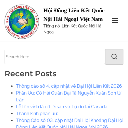
S
Page not Found
Hội Đồng Liên Kết Quốc
k
Nội Hải Ngoại Việt Nam
i
The requested url was not found on this server. Maybe
Tiếng nói Liên Kết Quốc Nội Hải
p
try one of the links below or a search?
Ngoại
t
o
c
S
o
e
n
a
t
Recent Posts
r
e
c
n
Thông cáo số 4, cập nhật về Đại Hội Liên Kết 2026
h
t
Phân Ưu: Cố Hải Quân Đại Tá Nguyễn Xuân Sơn từ
H
trần
e
Lễ tôn vinh lá cờ Di sản và Tự do tại Canada
r
​​Thành kính phân ưu:
e
Thông Cáo số 03, cập nhật Đại Hội Khoáng Đại Hội
.
Đồng Liên Kết Quốc Nội Hải Ngoại VN 2026