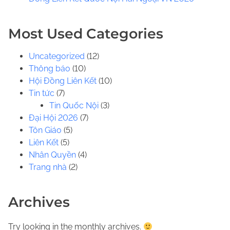
.
.
Most Used Categories
Uncategorized
(12)
Thông báo
(10)
Hội Đồng Liên Kết
(10)
Tin tức
(7)
Tin Quốc Nội
(3)
Đại Hội 2026
(7)
Tôn Giáo
(5)
Liên Kết
(5)
Nhân Quyền
(4)
Trang nhà
(2)
Archives
Try looking in the monthly archives.