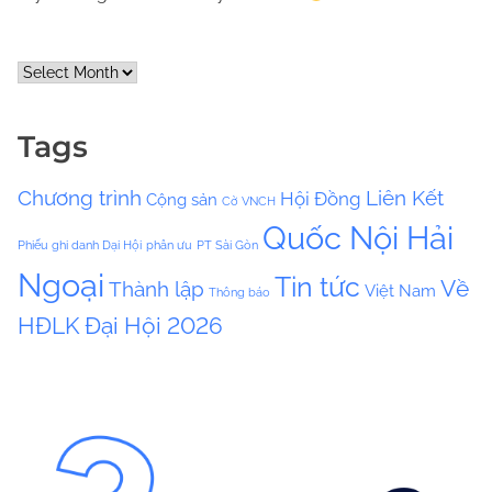
A
r
c
Tags
h
i
Chương trình
Liên Kết
Hội Đồng
Cộng sản
v
Cờ VNCH
e
Quốc Nội Hải
Phiếu ghi danh Dại Hội
phân ưu
PT Sài Gòn
s
Ngoại
Tin tức
Về
Thành lập
Việt Nam
Thông báo
HĐLK
Đại Hội 2026