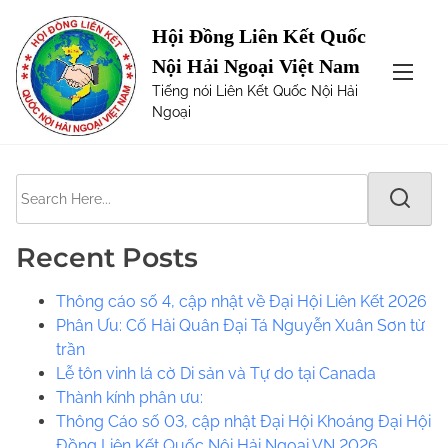
S
Page not Found
Hội Đồng Liên Kết Quốc
k
Nội Hải Ngoại Việt Nam
i
The requested url was not found on this server. Maybe
Tiếng nói Liên Kết Quốc Nội Hải
p
try one of the links below or a search?
Ngoại
t
o
c
S
o
e
n
a
t
Recent Posts
r
e
c
n
Thông cáo số 4, cập nhật về Đại Hội Liên Kết 2026
h
t
Phân Ưu: Cố Hải Quân Đại Tá Nguyễn Xuân Sơn từ
H
trần
e
Lễ tôn vinh lá cờ Di sản và Tự do tại Canada
r
​​Thành kính phân ưu:
e
Thông Cáo số 03, cập nhật Đại Hội Khoáng Đại Hội
.
Đồng Liên Kết Quốc Nội Hải Ngoại VN 2026