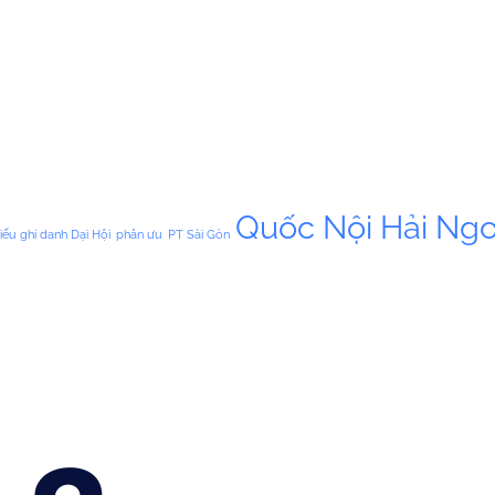
Quốc Nội Hải Ngo
iếu ghi danh Dại Hội
phân ưu
PT Sài Gòn