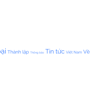
ại
Tin tức
Về
Thành lập
Việt Nam
Thông báo