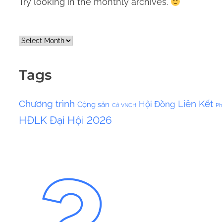
Try looking in the monthly archives.
A
r
c
Tags
h
i
Chương trình
Liên Kết
Hội Đồng
Cộng sản
v
Cờ VNCH
Ph
HĐLK
Đại Hội 2026
e
s