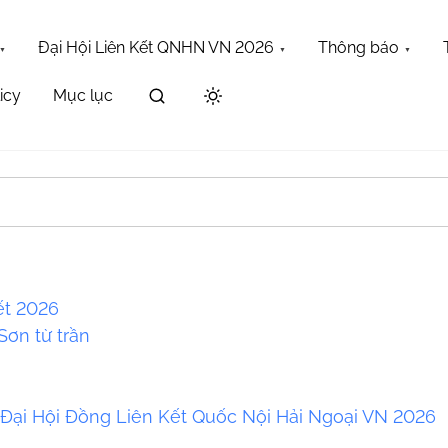
Đại Hội Liên Kết QNHN VN 2026
Thông báo
icy
Mục lục
Maybe try one of the links below or a search?
ết 2026
ơn từ trần
a
 Đại Hội Đồng Liên Kết Quốc Nội Hải Ngoại VN 2026