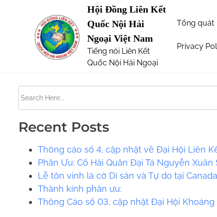
S
Hội Đồng Liên Kết
Page not Found
k
Tổng quát
Quốc Nội Hải
i
Ngoại Việt Nam
p
Privacy Pol
Tiếng nói Liên Kết
The requested url was not found on this server. 
t
Quốc Nội Hải Ngoại
o
c
S
o
e
n
a
t
Recent Posts
r
e
c
Thông cáo số 4, cập nhật về Đại Hội Liên K
n
h
Phân Ưu: Cố Hải Quân Đại Tá Nguyễn Xuân S
t
H
Lễ tôn vinh lá cờ Di sản và Tự do tại Canad
e
​​Thành kính phân ưu:
r
Thông Cáo số 03, cập nhật Đại Hội Khoáng
e