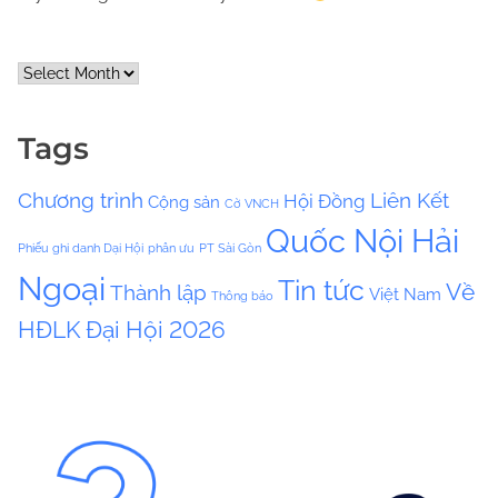
A
r
c
Tags
h
i
Chương trình
Liên Kết
Hội Đồng
Cộng sản
v
Cờ VNCH
e
Quốc Nội Hải
Phiếu ghi danh Dại Hội
phân ưu
PT Sài Gòn
s
Ngoại
Tin tức
Về
Thành lập
Việt Nam
Thông báo
HĐLK
Đại Hội 2026