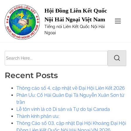
S
Page not Found
Hội Đồng Liên Kết Quốc
k
Nội Hải Ngoại Việt Nam
i
The requested url was not found on this server. Maybe
Tiếng nói Liên Kết Quốc Nội Hải
p
try one of the links below or a search?
Ngoại
t
o
c
S
o
e
n
a
t
Recent Posts
r
e
c
n
Thông cáo số 4, cập nhật về Đại Hội Liên Kết 2026
h
t
Phân Ưu: Cố Hải Quân Đại Tá Nguyễn Xuân Sơn từ
H
trần
e
Lễ tôn vinh lá cờ Di sản và Tự do tại Canada
r
​​Thành kính phân ưu:
e
Thông Cáo số 03, cập nhật Đại Hội Khoáng Đại Hội
.
Đồng Liên Kết Quốc Nội Hải Ngoại VN 2026