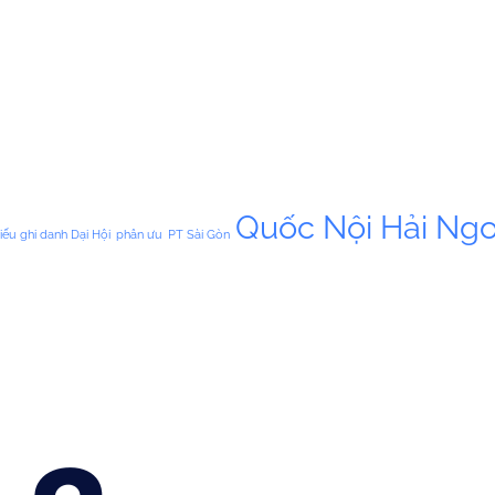
Quốc Nội Hải Ngo
iếu ghi danh Dại Hội
phân ưu
PT Sài Gòn