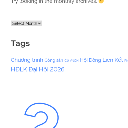
Try looking in the monthly archives.
A
r
c
Tags
h
i
Chương trình
Liên Kết
Hội Đồng
Cộng sản
v
Cờ VNCH
Ph
HĐLK
Đại Hội 2026
e
s