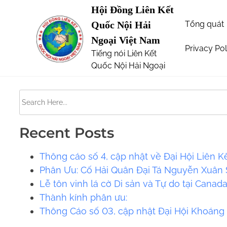
S
Hội Đồng Liên Kết
Page not Found
k
Tổng quát
Quốc Nội Hải
i
Ngoại Việt Nam
p
Privacy Pol
Tiếng nói Liên Kết
The requested url was not found on this server. 
t
Quốc Nội Hải Ngoại
o
c
S
o
e
n
a
t
Recent Posts
r
e
c
Thông cáo số 4, cập nhật về Đại Hội Liên K
n
h
Phân Ưu: Cố Hải Quân Đại Tá Nguyễn Xuân S
t
H
Lễ tôn vinh lá cờ Di sản và Tự do tại Canad
e
​​Thành kính phân ưu:
r
Thông Cáo số 03, cập nhật Đại Hội Khoáng
e