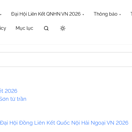
Đại Hội Liên Kết QNHN VN 2026
Thông báo
icy
Mục lục
Maybe try one of the links below or a search?
ết 2026
ơn từ trần
a
 Đại Hội Đồng Liên Kết Quốc Nội Hải Ngoại VN 2026