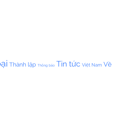
ại
Tin tức
Về
Thành lập
Việt Nam
Thông báo