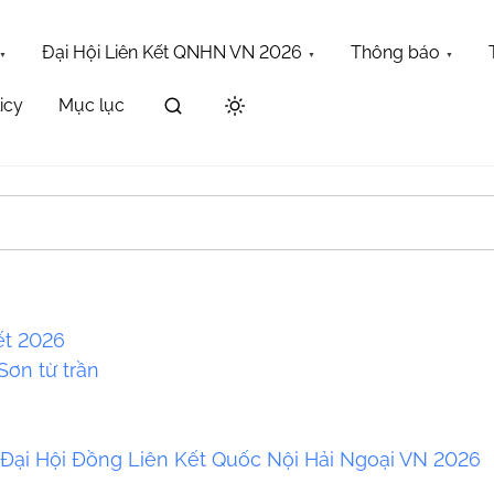
Đại Hội Liên Kết QNHN VN 2026
Thông báo
icy
Mục lục
Maybe try one of the links below or a search?
ết 2026
ơn từ trần
a
 Đại Hội Đồng Liên Kết Quốc Nội Hải Ngoại VN 2026