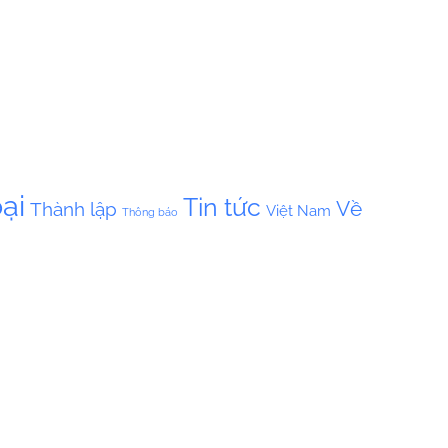
ại
Tin tức
Về
Thành lập
Việt Nam
Thông báo