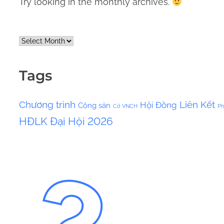
Try looking in the monthly archives.
A
r
c
Tags
h
i
Chương trình
Liên Kết
Hội Đồng
Cộng sản
v
Cờ VNCH
Ph
HĐLK
Đại Hội 2026
e
s