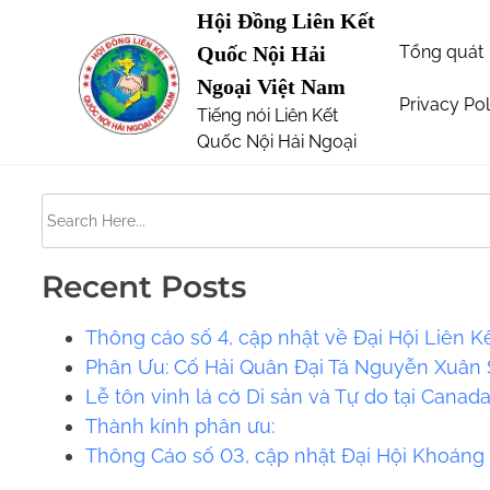
S
Hội Đồng Liên Kết
Page not Found
k
Tổng quát
Quốc Nội Hải
i
Ngoại Việt Nam
p
Privacy Pol
Tiếng nói Liên Kết
The requested url was not found on this server. 
t
Quốc Nội Hải Ngoại
o
c
S
o
e
n
a
t
Recent Posts
r
e
c
Thông cáo số 4, cập nhật về Đại Hội Liên K
n
h
Phân Ưu: Cố Hải Quân Đại Tá Nguyễn Xuân S
t
H
Lễ tôn vinh lá cờ Di sản và Tự do tại Canad
e
​​Thành kính phân ưu:
r
Thông Cáo số 03, cập nhật Đại Hội Khoáng
e