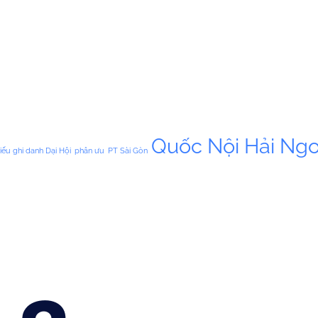
Quốc Nội Hải Ngo
iếu ghi danh Dại Hội
phân ưu
PT Sài Gòn