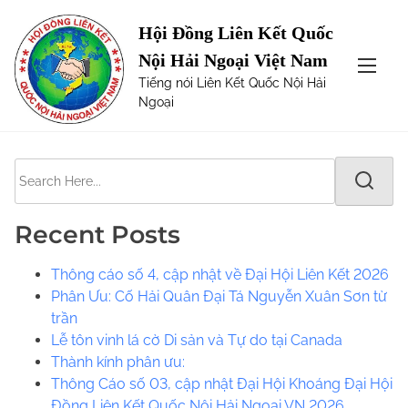
S
Page not Found
Hội Đồng Liên Kết Quốc
k
Nội Hải Ngoại Việt Nam
i
The requested url was not found on this server. Maybe
Tiếng nói Liên Kết Quốc Nội Hải
p
try one of the links below or a search?
Ngoại
t
o
c
S
o
e
n
a
t
Recent Posts
r
e
c
n
Thông cáo số 4, cập nhật về Đại Hội Liên Kết 2026
h
t
Phân Ưu: Cố Hải Quân Đại Tá Nguyễn Xuân Sơn từ
H
trần
e
Lễ tôn vinh lá cờ Di sản và Tự do tại Canada
r
​​Thành kính phân ưu:
e
Thông Cáo số 03, cập nhật Đại Hội Khoáng Đại Hội
.
Đồng Liên Kết Quốc Nội Hải Ngoại VN 2026