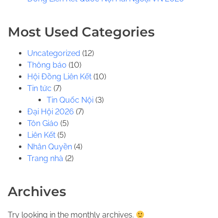
.
.
Most Used Categories
Uncategorized
(12)
Thông báo
(10)
Hội Đồng Liên Kết
(10)
Tin tức
(7)
Tin Quốc Nội
(3)
Đại Hội 2026
(7)
Tôn Giáo
(5)
Liên Kết
(5)
Nhân Quyền
(4)
Trang nhà
(2)
Archives
Try looking in the monthly archives.