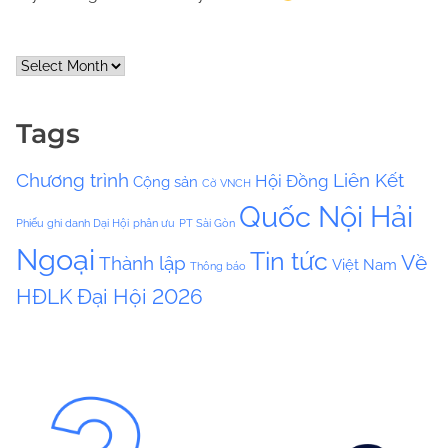
A
r
c
Tags
h
i
Chương trình
Liên Kết
Hội Đồng
Cộng sản
v
Cờ VNCH
e
Quốc Nội Hải
Phiếu ghi danh Dại Hội
phân ưu
PT Sài Gòn
s
Ngoại
Tin tức
Về
Thành lập
Việt Nam
Thông báo
HĐLK
Đại Hội 2026