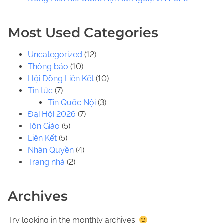
.
.
Most Used Categories
Uncategorized
(12)
Thông báo
(10)
Hội Đồng Liên Kết
(10)
Tin tức
(7)
Tin Quốc Nội
(3)
Đại Hội 2026
(7)
Tôn Giáo
(5)
Liên Kết
(5)
Nhân Quyền
(4)
Trang nhà
(2)
Archives
Try looking in the monthly archives.