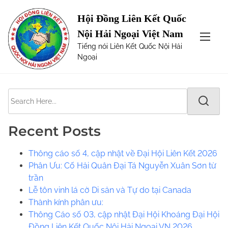
S
Page not Found
Hội Đồng Liên Kết Quốc
k
Nội Hải Ngoại Việt Nam
i
The requested url was not found on this server. Maybe
Tiếng nói Liên Kết Quốc Nội Hải
p
try one of the links below or a search?
Ngoại
t
o
c
S
o
e
n
a
t
Recent Posts
r
e
c
n
Thông cáo số 4, cập nhật về Đại Hội Liên Kết 2026
h
t
Phân Ưu: Cố Hải Quân Đại Tá Nguyễn Xuân Sơn từ
H
trần
e
Lễ tôn vinh lá cờ Di sản và Tự do tại Canada
r
​​Thành kính phân ưu:
e
Thông Cáo số 03, cập nhật Đại Hội Khoáng Đại Hội
.
Đồng Liên Kết Quốc Nội Hải Ngoại VN 2026