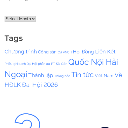
A
r
c
Tags
h
i
Chương trình
Liên Kết
Hội Đồng
Cộng sản
v
Cờ VNCH
e
Quốc Nội Hải
Phiếu ghi danh Dại Hội
phân ưu
PT Sài Gòn
s
Ngoại
Tin tức
Về
Thành lập
Việt Nam
Thông báo
HĐLK
Đại Hội 2026