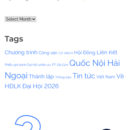
A
r
c
Tags
h
i
Chương trình
Liên Kết
Hội Đồng
Cộng sản
v
Cờ VNCH
e
Quốc Nội Hải
Phiếu ghi danh Dại Hội
phân ưu
PT Sài Gòn
s
Ngoại
Tin tức
Về
Thành lập
Việt Nam
Thông báo
HĐLK
Đại Hội 2026