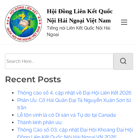
S
Page not Found
Hội Đồng Liên Kết Quốc
k
Nội Hải Ngoại Việt Nam
i
The requested url was not found on this server. Maybe
Tiếng nói Liên Kết Quốc Nội Hải
p
try one of the links below or a search?
Ngoại
t
o
c
S
o
e
n
a
t
Recent Posts
r
e
c
n
Thông cáo số 4, cập nhật về Đại Hội Liên Kết 2026
h
t
Phân Ưu: Cố Hải Quân Đại Tá Nguyễn Xuân Sơn từ
H
trần
e
Lễ tôn vinh lá cờ Di sản và Tự do tại Canada
r
​​Thành kính phân ưu:
e
Thông Cáo số 03, cập nhật Đại Hội Khoáng Đại Hội
.
Đồng Liên Kết Quốc Nội Hải Ngoại VN 2026