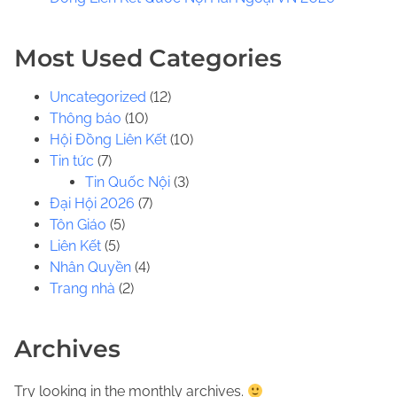
.
.
Most Used Categories
Uncategorized
(12)
Thông báo
(10)
Hội Đồng Liên Kết
(10)
Tin tức
(7)
Tin Quốc Nội
(3)
Đại Hội 2026
(7)
Tôn Giáo
(5)
Liên Kết
(5)
Nhân Quyền
(4)
Trang nhà
(2)
Archives
Try looking in the monthly archives.