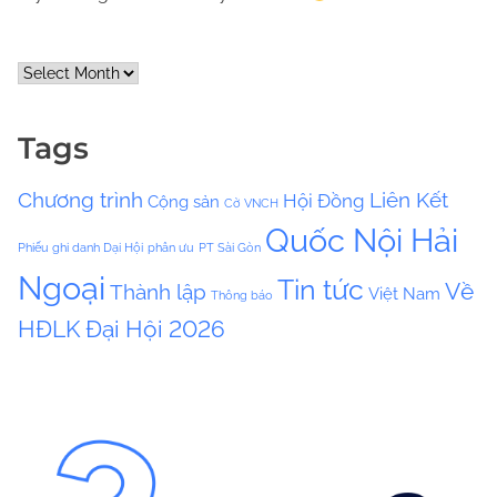
A
r
c
Tags
h
i
Chương trình
Liên Kết
Hội Đồng
Cộng sản
v
Cờ VNCH
e
Quốc Nội Hải
Phiếu ghi danh Dại Hội
phân ưu
PT Sài Gòn
s
Ngoại
Tin tức
Về
Thành lập
Việt Nam
Thông báo
HĐLK
Đại Hội 2026