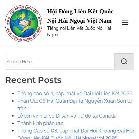
S
Page not Found
Hội Đồng Liên Kết Quốc
k
Nội Hải Ngoại Việt Nam
i
The requested url was not found on this server. Maybe
Tiếng nói Liên Kết Quốc Nội Hải
p
try one of the links below or a search?
Ngoại
t
o
c
S
o
e
n
a
t
Recent Posts
r
e
c
n
Thông cáo số 4, cập nhật về Đại Hội Liên Kết 2026
h
t
Phân Ưu: Cố Hải Quân Đại Tá Nguyễn Xuân Sơn từ
H
trần
e
Lễ tôn vinh lá cờ Di sản và Tự do tại Canada
r
​​Thành kính phân ưu:
e
Thông Cáo số 03, cập nhật Đại Hội Khoáng Đại Hội
.
Đồng Liên Kết Quốc Nội Hải Ngoại VN 2026