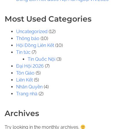
.
.
Most Used Categories
Uncategorized
(12)
Thông báo
(10)
Hội Đồng Liên Kết
(10)
Tin tức
(7)
Tin Quốc Nội
(3)
Đại Hội 2026
(7)
Tôn Giáo
(5)
Liên Kết
(5)
Nhân Quyền
(4)
Trang nhà
(2)
Archives
Try looking in the monthly archives.