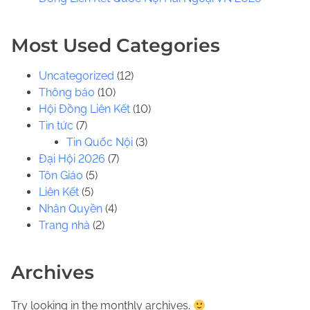
.
.
Most Used Categories
Uncategorized
(12)
Thông báo
(10)
Hội Đồng Liên Kết
(10)
Tin tức
(7)
Tin Quốc Nội
(3)
Đại Hội 2026
(7)
Tôn Giáo
(5)
Liên Kết
(5)
Nhân Quyền
(4)
Trang nhà
(2)
Archives
Try looking in the monthly archives.