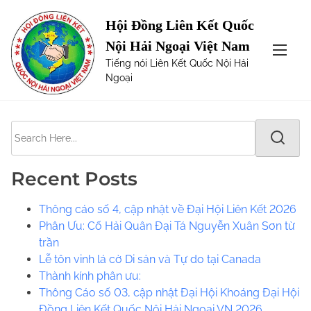
S
Page not Found
Hội Đồng Liên Kết Quốc
k
Nội Hải Ngoại Việt Nam
i
The requested url was not found on this server. Maybe
Tiếng nói Liên Kết Quốc Nội Hải
p
try one of the links below or a search?
Ngoại
t
o
c
S
o
e
n
a
t
Recent Posts
r
e
c
n
Thông cáo số 4, cập nhật về Đại Hội Liên Kết 2026
h
t
Phân Ưu: Cố Hải Quân Đại Tá Nguyễn Xuân Sơn từ
H
trần
e
Lễ tôn vinh lá cờ Di sản và Tự do tại Canada
r
​​Thành kính phân ưu:
e
Thông Cáo số 03, cập nhật Đại Hội Khoáng Đại Hội
.
Đồng Liên Kết Quốc Nội Hải Ngoại VN 2026