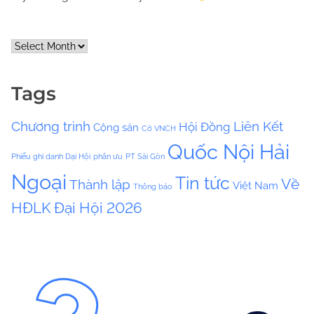
A
r
c
Tags
h
i
Chương trình
Liên Kết
Hội Đồng
Cộng sản
v
Cờ VNCH
e
Quốc Nội Hải
Phiếu ghi danh Dại Hội
phân ưu
PT Sài Gòn
s
Ngoại
Tin tức
Về
Thành lập
Việt Nam
Thông báo
HĐLK
Đại Hội 2026