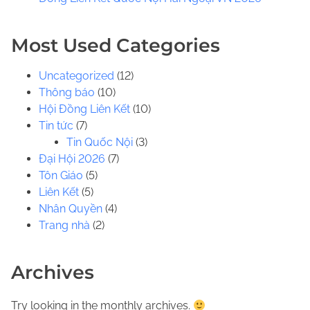
.
.
Most Used Categories
Uncategorized
(12)
Thông báo
(10)
Hội Đồng Liên Kết
(10)
Tin tức
(7)
Tin Quốc Nội
(3)
Đại Hội 2026
(7)
Tôn Giáo
(5)
Liên Kết
(5)
Nhân Quyền
(4)
Trang nhà
(2)
Archives
Try looking in the monthly archives.