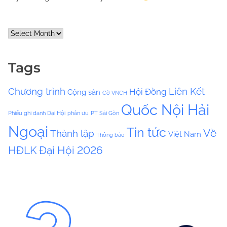
A
r
c
Tags
h
i
Chương trình
Liên Kết
Hội Đồng
Cộng sản
v
Cờ VNCH
e
Quốc Nội Hải
Phiếu ghi danh Dại Hội
phân ưu
PT Sài Gòn
s
Ngoại
Tin tức
Về
Thành lập
Việt Nam
Thông báo
HĐLK
Đại Hội 2026