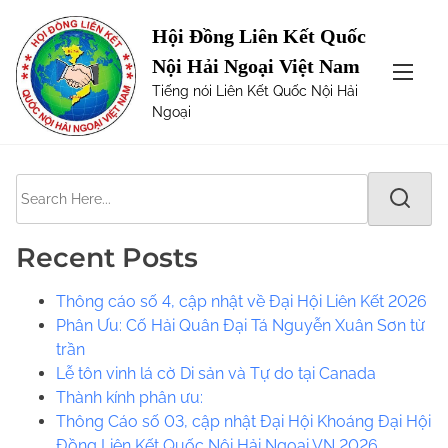
S
Page not Found
Hội Đồng Liên Kết Quốc
k
Nội Hải Ngoại Việt Nam
i
The requested url was not found on this server. Maybe
Tiếng nói Liên Kết Quốc Nội Hải
p
try one of the links below or a search?
Ngoại
t
o
c
S
o
e
n
a
t
Recent Posts
r
e
c
n
Thông cáo số 4, cập nhật về Đại Hội Liên Kết 2026
h
t
Phân Ưu: Cố Hải Quân Đại Tá Nguyễn Xuân Sơn từ
H
trần
e
Lễ tôn vinh lá cờ Di sản và Tự do tại Canada
r
​​Thành kính phân ưu:
e
Thông Cáo số 03, cập nhật Đại Hội Khoáng Đại Hội
.
Đồng Liên Kết Quốc Nội Hải Ngoại VN 2026