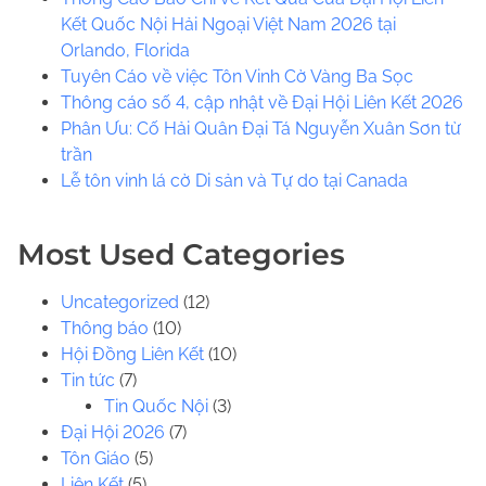
h
Kết Quốc Nội Hải Ngoại Việt Nam 2026 tại
H
Orlando, Florida
e
Tuyên Cáo về việc Tôn Vinh Cờ Vàng Ba Sọc
r
Thông cáo số 4, cập nhật về Đại Hội Liên Kết 2026
e
Phân Ưu: Cố Hải Quân Đại Tá Nguyễn Xuân Sơn từ
.
trần
.
Lễ tôn vinh lá cờ Di sản và Tự do tại Canada
.
Most Used Categories
Uncategorized
(12)
Thông báo
(10)
Hội Đồng Liên Kết
(10)
Tin tức
(7)
Tin Quốc Nội
(3)
Đại Hội 2026
(7)
Tôn Giáo
(5)
Liên Kết
(5)