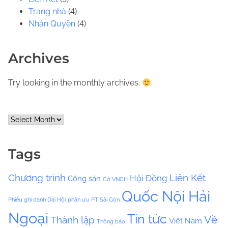
Trang nhà
(4)
Nhân Quyền
(4)
Archives
Try looking in the monthly archives.
A
r
c
Tags
h
i
Chương trình
Liên Kết
Hội Đồng
Cộng sản
v
Cờ VNCH
e
Quốc Nội Hải
Phiếu ghi danh Dại Hội
phân ưu
PT Sài Gòn
s
Ngoại
Tin tức
Về
Thành lập
Việt Nam
Thông báo