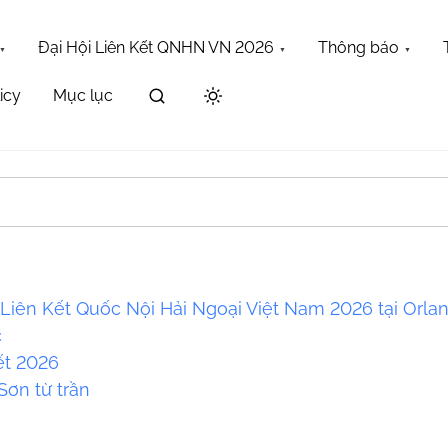
Đại Hội Liên Kết QNHN VN 2026
Thông báo
icy
Mục lục
Maybe try one of the links below or a search?
Liên Kết Quốc Nội Hải Ngoại Việt Nam 2026 tại Orlan
c
ết 2026
ơn từ trần
a