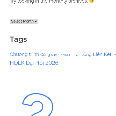
Try looking in the monthly archives.
A
r
c
Tags
h
i
Chương trình
Liên Kết
Hội Đồng
Cộng sản
v
Cờ VNCH
Ph
HĐLK
Đại Hội 2026
e
s