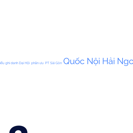
Quốc Nội Hải Ngo
iếu ghi danh Dại Hội
phân ưu
PT Sài Gòn