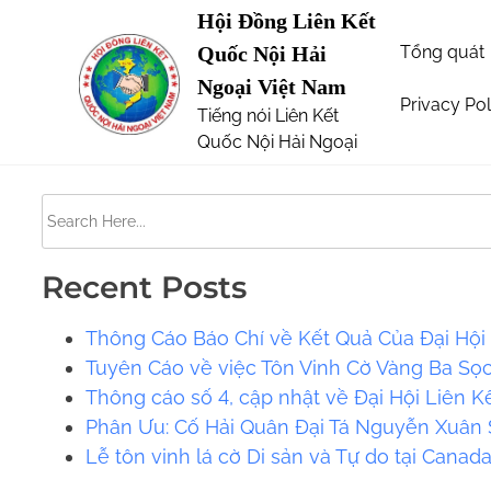
S
Hội Đồng Liên Kết
Page not Found
k
Tổng quát
Quốc Nội Hải
i
Ngoại Việt Nam
p
Privacy Pol
Tiếng nói Liên Kết
The requested url was not found on this server. 
t
Quốc Nội Hải Ngoại
o
c
S
o
e
n
a
t
Recent Posts
r
e
c
Thông Cáo Báo Chí về Kết Quả Của Đại Hội 
n
h
Tuyên Cáo về việc Tôn Vinh Cờ Vàng Ba Sọ
t
H
Thông cáo số 4, cập nhật về Đại Hội Liên K
e
Phân Ưu: Cố Hải Quân Đại Tá Nguyễn Xuân S
r
Lễ tôn vinh lá cờ Di sản và Tự do tại Canad
e