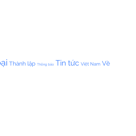
ại
Tin tức
Về
Thành lập
Việt Nam
Thông báo