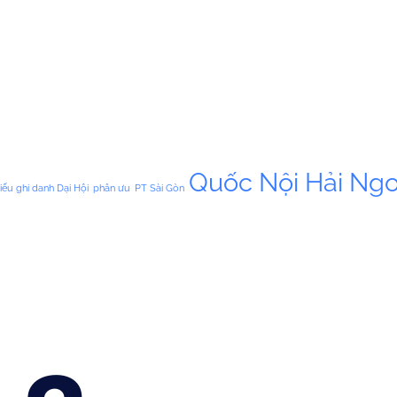
Quốc Nội Hải Ngo
iếu ghi danh Dại Hội
phân ưu
PT Sài Gòn