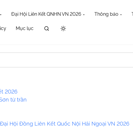
Đại Hội Liên Kết QNHN VN 2026
Thông báo
icy
Mục lục
Maybe try one of the links below or a search?
ết 2026
ơn từ trần
a
 Đại Hội Đồng Liên Kết Quốc Nội Hải Ngoại VN 2026