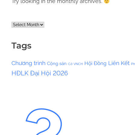
Try looking in the monthly archives.
A
r
c
Tags
h
i
Chương trình
Liên Kết
Hội Đồng
Cộng sản
v
Cờ VNCH
Ph
HĐLK
Đại Hội 2026
e
s