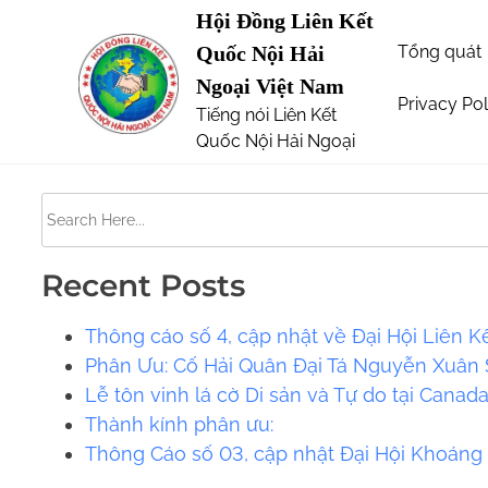
S
Hội Đồng Liên Kết
Page not Found
k
Tổng quát
Quốc Nội Hải
i
Ngoại Việt Nam
p
Privacy Pol
Tiếng nói Liên Kết
The requested url was not found on this server. 
t
Quốc Nội Hải Ngoại
o
c
S
o
e
n
a
t
Recent Posts
r
e
c
Thông cáo số 4, cập nhật về Đại Hội Liên K
n
h
Phân Ưu: Cố Hải Quân Đại Tá Nguyễn Xuân S
t
H
Lễ tôn vinh lá cờ Di sản và Tự do tại Canad
e
​​Thành kính phân ưu:
r
Thông Cáo số 03, cập nhật Đại Hội Khoáng
e