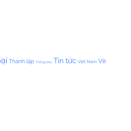
ại
Tin tức
Về
Thành lập
Việt Nam
Thông báo