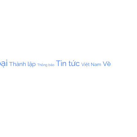
ại
Tin tức
Về
Thành lập
Việt Nam
Thông báo