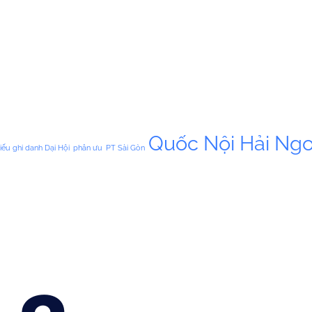
Quốc Nội Hải Ngo
iếu ghi danh Dại Hội
phân ưu
PT Sài Gòn