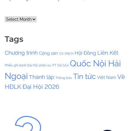
A
r
c
Tags
h
i
Chương trình
Liên Kết
Hội Đồng
Cộng sản
v
Cờ VNCH
e
Quốc Nội Hải
Phiếu ghi danh Dại Hội
phân ưu
PT Sài Gòn
s
Ngoại
Tin tức
Về
Thành lập
Việt Nam
Thông báo
HĐLK
Đại Hội 2026