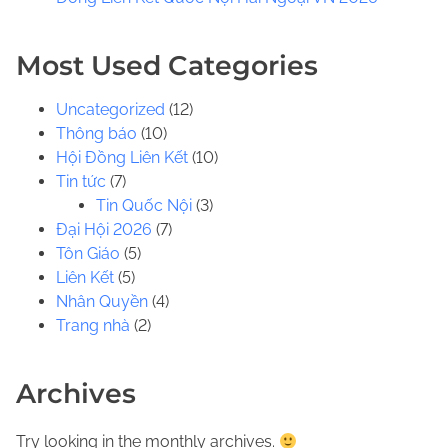
.
.
Most Used Categories
Uncategorized
(12)
Thông báo
(10)
Hội Đồng Liên Kết
(10)
Tin tức
(7)
Tin Quốc Nội
(3)
Đại Hội 2026
(7)
Tôn Giáo
(5)
Liên Kết
(5)
Nhân Quyền
(4)
Trang nhà
(2)
Archives
Try looking in the monthly archives.