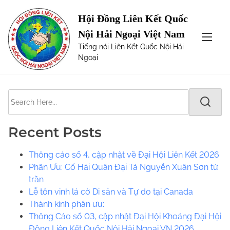
S
Page not Found
Hội Đồng Liên Kết Quốc
k
Nội Hải Ngoại Việt Nam
i
The requested url was not found on this server. Maybe
Tiếng nói Liên Kết Quốc Nội Hải
p
try one of the links below or a search?
Ngoại
t
o
c
S
o
e
n
a
t
Recent Posts
r
e
c
n
Thông cáo số 4, cập nhật về Đại Hội Liên Kết 2026
h
t
Phân Ưu: Cố Hải Quân Đại Tá Nguyễn Xuân Sơn từ
H
trần
e
Lễ tôn vinh lá cờ Di sản và Tự do tại Canada
r
​​Thành kính phân ưu:
e
Thông Cáo số 03, cập nhật Đại Hội Khoáng Đại Hội
.
Đồng Liên Kết Quốc Nội Hải Ngoại VN 2026