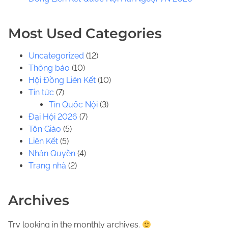
.
.
Most Used Categories
Uncategorized
(12)
Thông báo
(10)
Hội Đồng Liên Kết
(10)
Tin tức
(7)
Tin Quốc Nội
(3)
Đại Hội 2026
(7)
Tôn Giáo
(5)
Liên Kết
(5)
Nhân Quyền
(4)
Trang nhà
(2)
Archives
Try looking in the monthly archives.