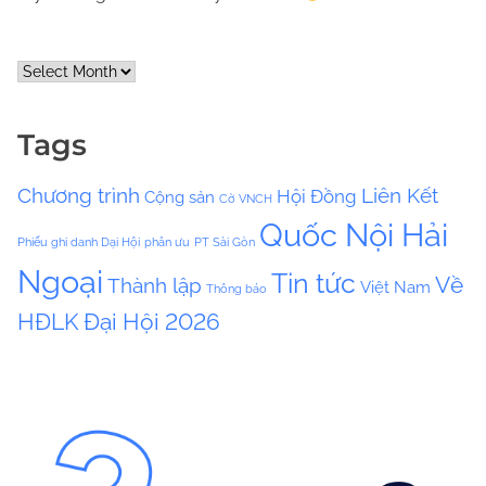
A
r
c
Tags
h
i
Chương trình
Liên Kết
Hội Đồng
Cộng sản
v
Cờ VNCH
e
Quốc Nội Hải
Phiếu ghi danh Dại Hội
phân ưu
PT Sài Gòn
s
Ngoại
Tin tức
Về
Thành lập
Việt Nam
Thông báo
HĐLK
Đại Hội 2026