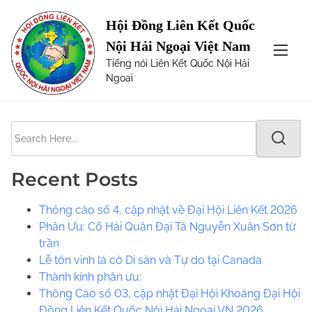
S
Page not Found
Hội Đồng Liên Kết Quốc
k
Nội Hải Ngoại Việt Nam
i
The requested url was not found on this server. Maybe
Tiếng nói Liên Kết Quốc Nội Hải
p
try one of the links below or a search?
Ngoại
t
o
c
S
o
e
n
a
t
Recent Posts
r
e
c
n
Thông cáo số 4, cập nhật về Đại Hội Liên Kết 2026
h
t
Phân Ưu: Cố Hải Quân Đại Tá Nguyễn Xuân Sơn từ
H
trần
e
Lễ tôn vinh lá cờ Di sản và Tự do tại Canada
r
​​Thành kính phân ưu:
e
Thông Cáo số 03, cập nhật Đại Hội Khoáng Đại Hội
.
Đồng Liên Kết Quốc Nội Hải Ngoại VN 2026