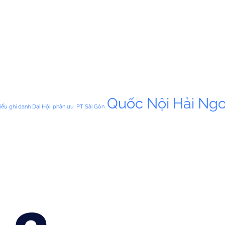
Quốc Nội Hải Ngo
iếu ghi danh Dại Hội
phân ưu
PT Sài Gòn