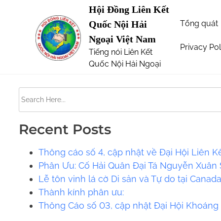
S
Hội Đồng Liên Kết
Page not Found
k
Tổng quát
Quốc Nội Hải
i
Ngoại Việt Nam
p
Privacy Pol
Tiếng nói Liên Kết
The requested url was not found on this server. 
t
Quốc Nội Hải Ngoại
o
c
S
o
e
n
a
t
Recent Posts
r
e
c
Thông cáo số 4, cập nhật về Đại Hội Liên K
n
h
Phân Ưu: Cố Hải Quân Đại Tá Nguyễn Xuân S
t
H
Lễ tôn vinh lá cờ Di sản và Tự do tại Canad
e
​​Thành kính phân ưu:
r
Thông Cáo số 03, cập nhật Đại Hội Khoáng
e