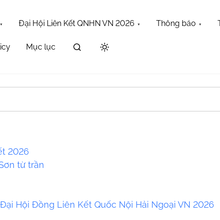
Đại Hội Liên Kết QNHN VN 2026
Thông báo
icy
Mục lục
Maybe try one of the links below or a search?
ết 2026
ơn từ trần
a
 Đại Hội Đồng Liên Kết Quốc Nội Hải Ngoại VN 2026