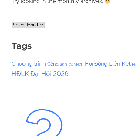
Try looking in the monthly archives.
A
r
c
Tags
h
i
Chương trình
Liên Kết
Hội Đồng
Cộng sản
v
Cờ VNCH
Ph
HĐLK
Đại Hội 2026
e
s