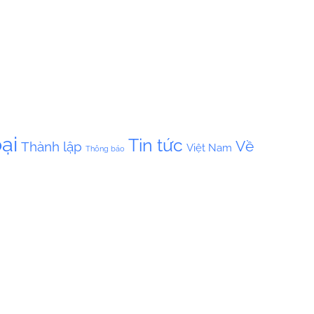
ại
Tin tức
Về
Thành lập
Việt Nam
Thông báo