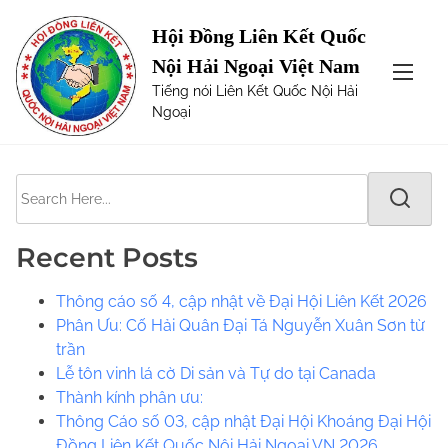
S
Page not Found
Hội Đồng Liên Kết Quốc
k
Nội Hải Ngoại Việt Nam
i
The requested url was not found on this server. Maybe
Tiếng nói Liên Kết Quốc Nội Hải
p
try one of the links below or a search?
Ngoại
t
o
c
S
o
e
n
a
t
Recent Posts
r
e
c
n
Thông cáo số 4, cập nhật về Đại Hội Liên Kết 2026
h
t
Phân Ưu: Cố Hải Quân Đại Tá Nguyễn Xuân Sơn từ
H
trần
e
Lễ tôn vinh lá cờ Di sản và Tự do tại Canada
r
​​Thành kính phân ưu:
e
Thông Cáo số 03, cập nhật Đại Hội Khoáng Đại Hội
.
Đồng Liên Kết Quốc Nội Hải Ngoại VN 2026