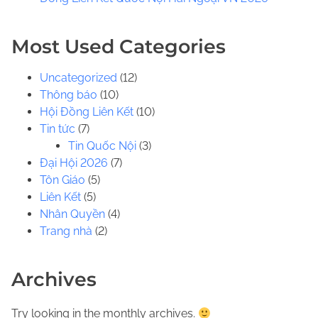
.
.
Most Used Categories
Uncategorized
(12)
Thông báo
(10)
Hội Đồng Liên Kết
(10)
Tin tức
(7)
Tin Quốc Nội
(3)
Đại Hội 2026
(7)
Tôn Giáo
(5)
Liên Kết
(5)
Nhân Quyền
(4)
Trang nhà
(2)
Archives
Try looking in the monthly archives.