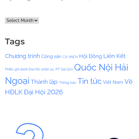
A
r
c
Tags
h
i
Chương trình
Liên Kết
Hội Đồng
Cộng sản
v
Cờ VNCH
e
Quốc Nội Hải
Phiếu ghi danh Dại Hội
phân ưu
PT Sài Gòn
s
Ngoại
Tin tức
Về
Thành lập
Việt Nam
Thông báo
HĐLK
Đại Hội 2026